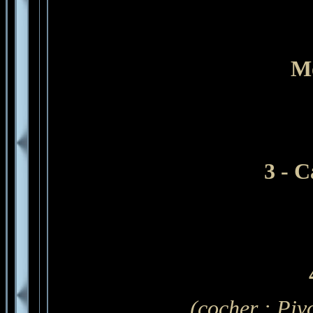
Mo
3 -
C
(
cocher : Piv