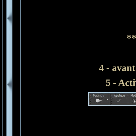
**
4 - avan
5 - Act