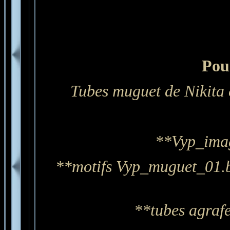
Pour
Tubes muguet de Nikita 
**Vyp_imag
**motifs Vyp_muguet_01.b
**tubes agrafe