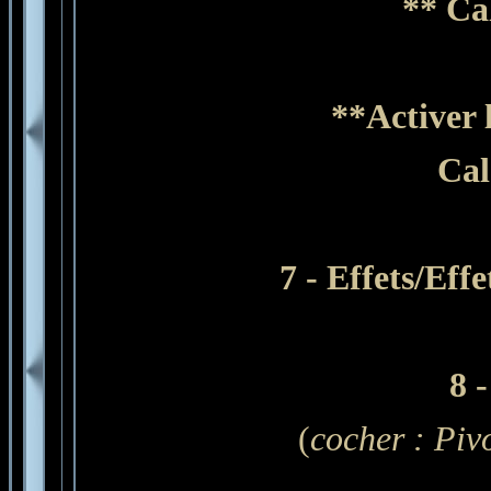
** Ca
**Activer 
Cal
7 - Effets/Ef
8
-
(
cocher : Piv