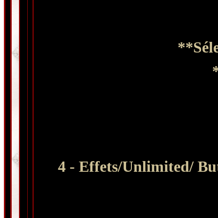
**Sél
4 - Effets/Unlimited/ B