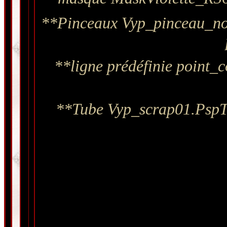
**Pinceaux
Vyp_pinceau_no
**ligne prédéfinie point_c
**Tube Vyp_scrap01.PspTu