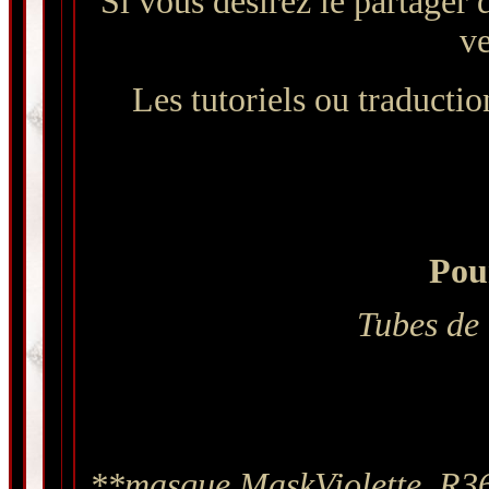
Si vous désirez le partager 
ve
Les tutoriels ou traduction
Pour
Tubes de 
**masque MaskViolette_R36.