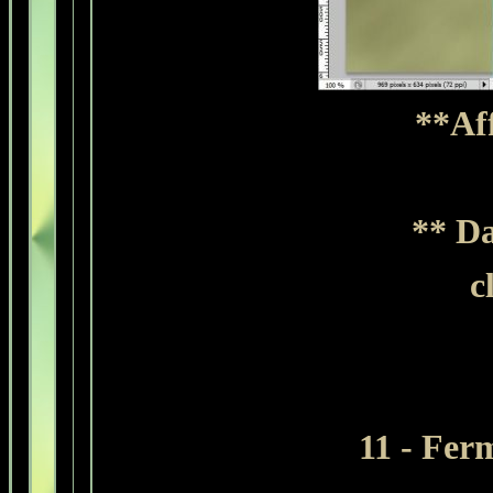
**Aff
** Da
c
11 - Ferm