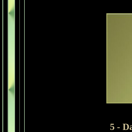
5 - D