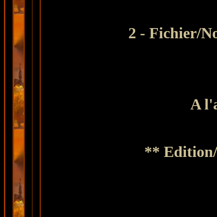
2
- Fichier/N
A l'
** Edition