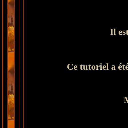
Il es
Ce tutoriel a ét
M