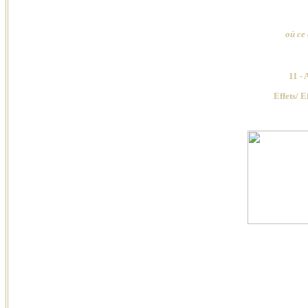
où ce
11 -
Effets/ E