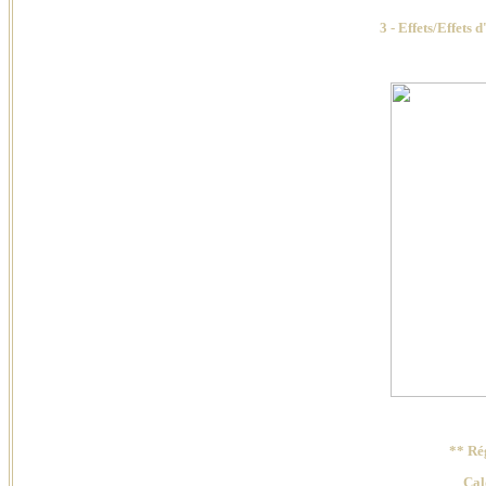
3 - Effets/Effets
** Ré
Cal