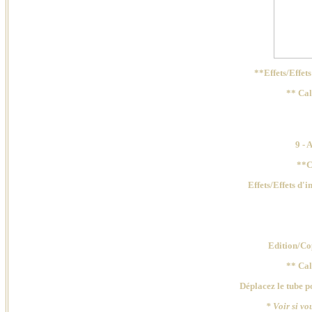
**Effets/Effe
** Ca
9 -
A
**
C
Effets/Effets d'
Edition
/Co
** Ca
Déplacez le tube po
* Voir si vo