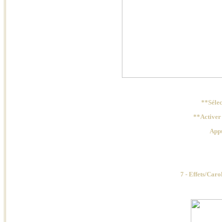
**Sélec
**Activer
Appu
7 - Effets/Carolai