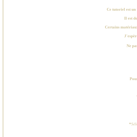
Ce tutoriel est u
Il est 
Certains matériaux,
J'espèr
Ne pas
Pour
*
Sél