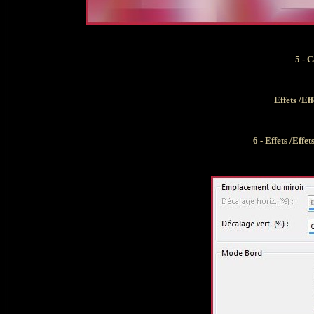
5
-
C
Effets /E
6 - Effets /Effe