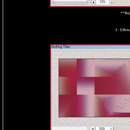
**Rég
3
-
Effets