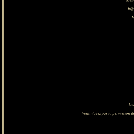
Mehd
It@l
M
Les
Vous n'avez pas la permission de