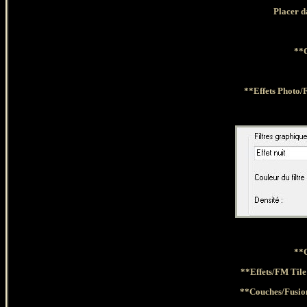
Placer d
**
**Effets Photo/F
**
**Effets/FM Tile
**Couches
/Fusio