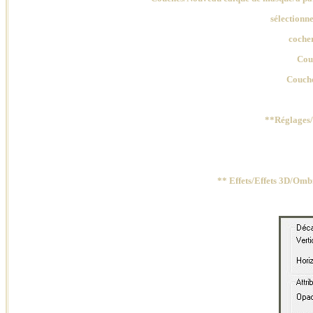
sélectionn
coche
Couc
Couche
**Réglages/
** Effets/Effets 3D/Omb