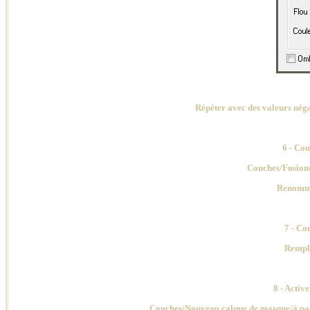
Répéter avec des valeurs néga
6 - Cou
Couches
/Fusionn
Renomme
7 - Co
Rempli
8 - Activ
Couches/Nouveau calque de masque/à part