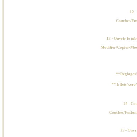
12 -
Couches
/Fu
13
- Ouvrir le tub
Modifier/Copier/Mod
**Réglages/
** Effets/xero
14
- Cou
Couches
/Fusionn
15
- Ouvri