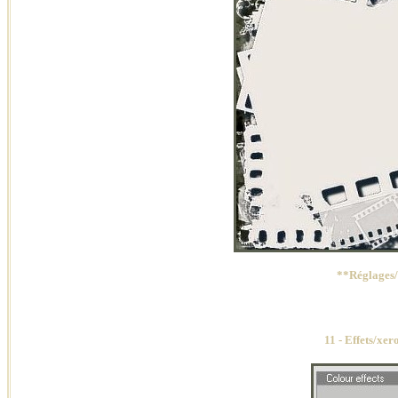
**Réglages/
11 - Effets/xe