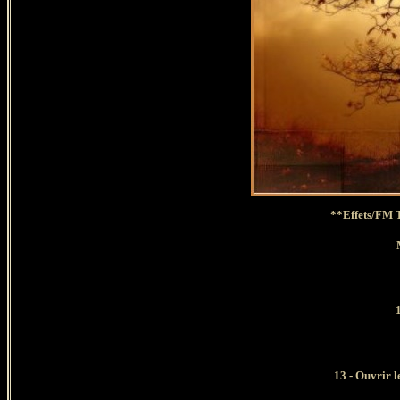
**Effets/FM T
13
- Ouvrir l