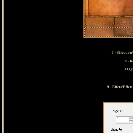
7 - Sélection
8 - 
**Sél
9 - Effets/Effet