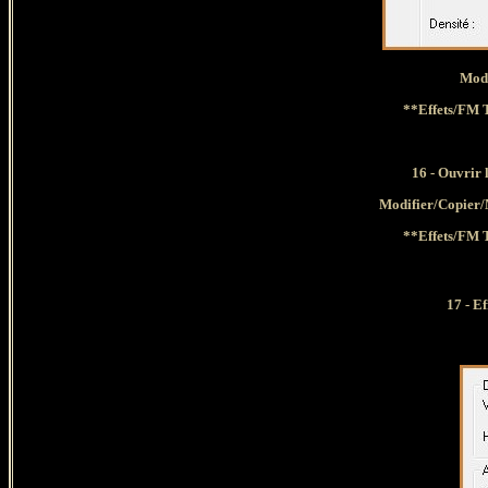
Mode
**Effets/FM T
16
- Ouvrir l
Modifier/Copier/
**Effets/FM T
17 - E