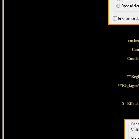
coche
Couc
Couche
**Régl
**Réglages/
5 - Effet