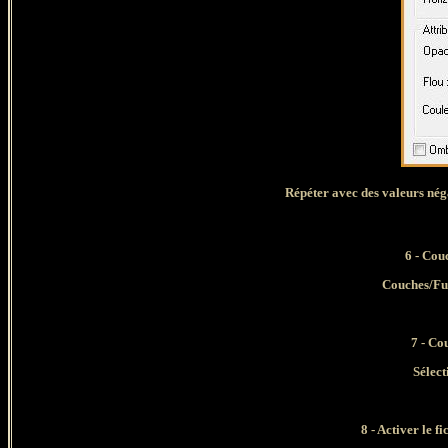
Répéter avec des valeurs néga
6 - Cou
Couches
/Fu
7 - Co
Sélect
8 - Activer le fi