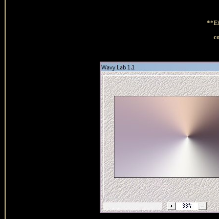
**Ef
c