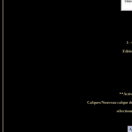
3 -
Editi
**Acti
Calques/Nouveau calque de
sélectio