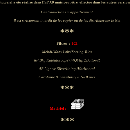
tutoriel a été réalisé dans PSP X9 mais peut être effectué dans les autres versio
Ces traductions m'appartiennent
Il est strictement interdit de les copier ou de les distribuer sur le Net
***
Filtres
:
ICI
Mehdi/Waby Labs/Sorting Tiles
&<Bkg Kaléidoscope>/
4QFlip ZBottomR
AP Lignes/ Silverlining /Horizontal
Carolaine & Sensibility /CS-HLines
***
Matériel :
***