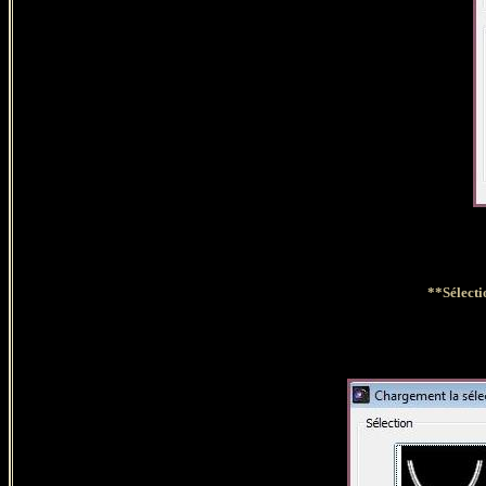
**
Sélecti