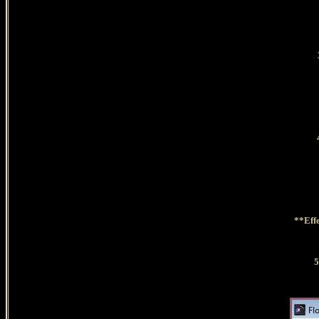
**Effe
5