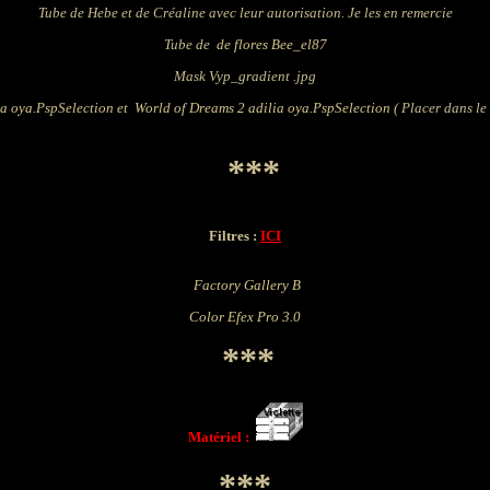
Tube de Hebe et de Créaline avec leur autorisation. Je les en remercie
Tube de
de flores Bee_el87
Mask Vyp_gradient .jpg
ia oya
.PspSelection
et
World of Dreams 2 adilia oya
.PspSelection
( Placer dans le
***
Filtres :
ICI
Factory Gallery B
Color Efex Pro 3.0
***
Matériel :
***