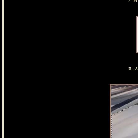
7 - E
8 - A