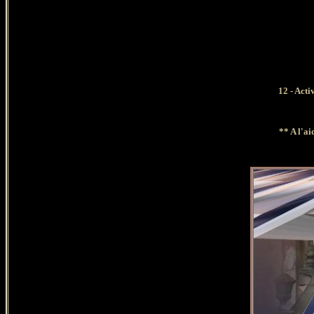
12 - Acti
** A l'ai