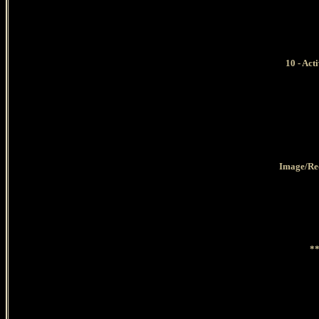
10 - Act
Image/Red
**