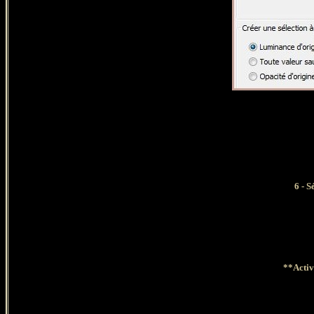
6
- S
**Activ