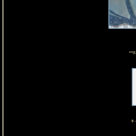
**Effe
9 -