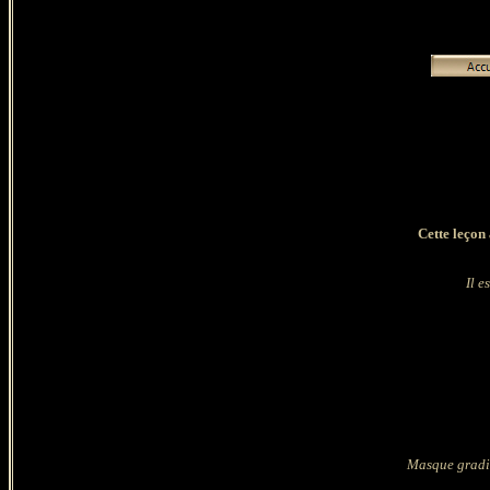
Cette leçon 
Il e
M
asque gradi