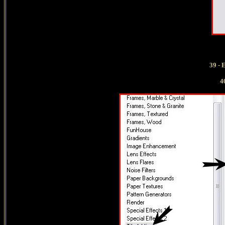
39 - Ef
40 -