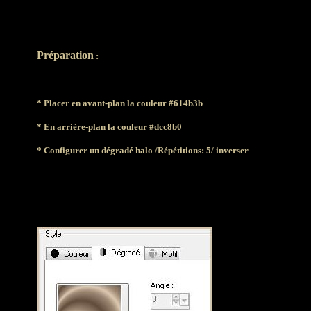
Préparation
:
*
Placer en avant-plan la couleur #614b3b
*
E
n arrière-plan la couleur #dcc8b0
*
Configurer un dégradé halo /Répétitions: 5/ inverser