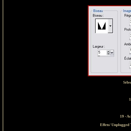
Séle
1
19 - A
Effets/ Unplugged 