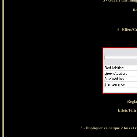
3 -
Ouvrir une image
Re
4 -
Effets/C
Régla
Effets/Filt
5 - Dupliquer ce calque 2 fois et