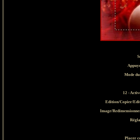
S
Appuyer s
Mode du 
12 - Acti
Edition/Copier/Edi
Image/Redimensionner 
Régla
Placer c