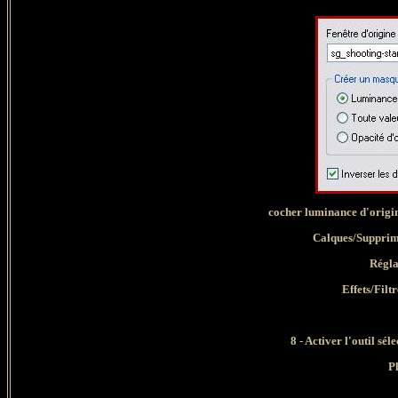
cocher luminance d'origi
Calques/Supprim
Régla
Effets/Filt
8 - Activer l'outil sél
Pl