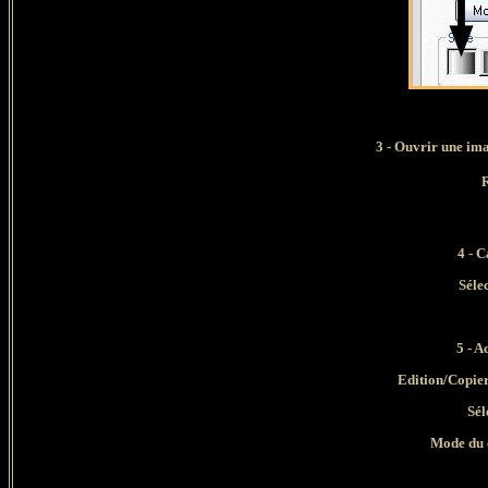
3 -
Ouvrir une ima
4
- C
Séle
5 - A
Edition/Copier
Sél
Mode du 