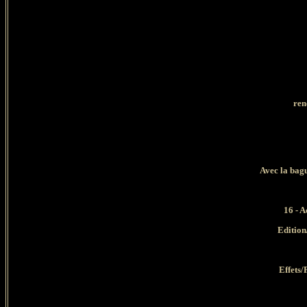
ren
A
vec la bag
16 - A
Edition
Effets/