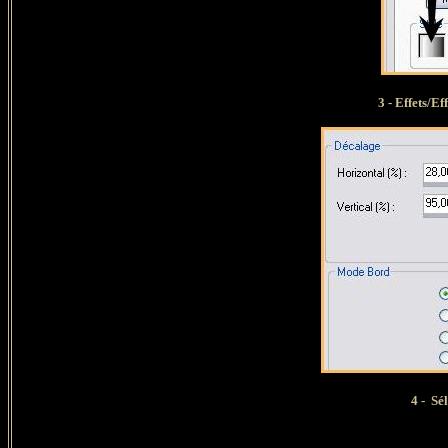
3 - Effets/
Eff
4 -
Sél