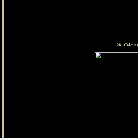
28
- Calques