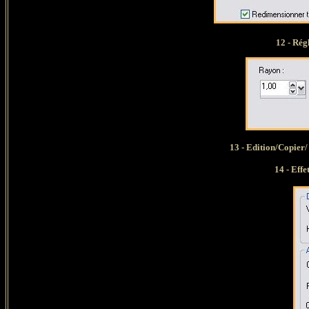
12 - Rég
13 -
Edition/Copier/
14 -
Effe