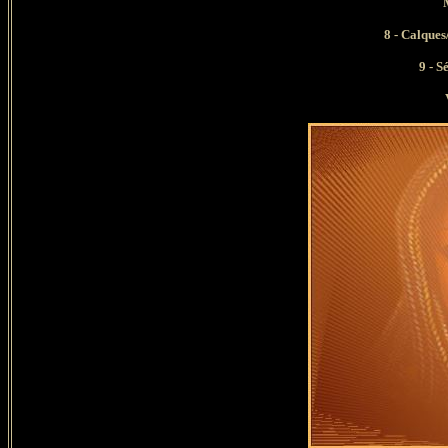
Mode 
8 -
Calques/
9 -
Sé
Vous d