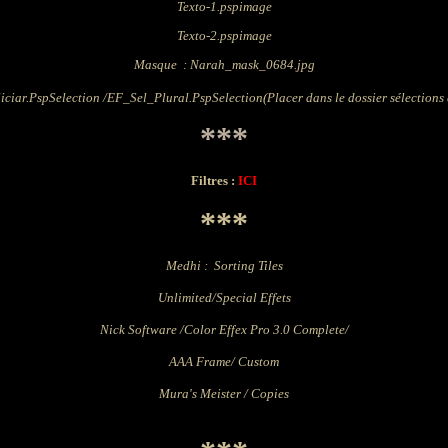
Texto-1.pspimage
Texto-2.pspimage
Masque : Narah_mask_0684.jpg
liciar.PspSelection /EF_Sel_Plural.PspSelection
(Placer dans le dossier sélection
***
Filtres :
ICI
***
Medhi : Sorting Tiles
Unlimited/Special Effets
Nick Software /Color Effex Pro
3.0
Complete/
AAA Frame/ Custom
Mura's Meister / Copies