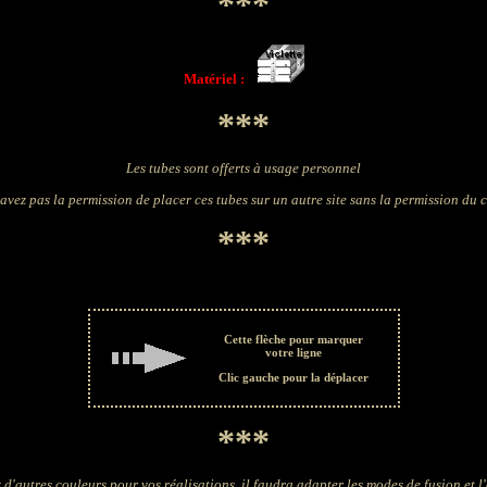
***
Matériel :
***
Les tubes sont offerts à usage personnel
avez pas la permission de placer ces tubes sur un autre site sans la permission du 
***
Cette flèche pour marquer
votre ligne
Clic gauche pour la déplacer
***
 d'autres couleurs pour vos réalisations, il faudra adapter les modes de fusion et l