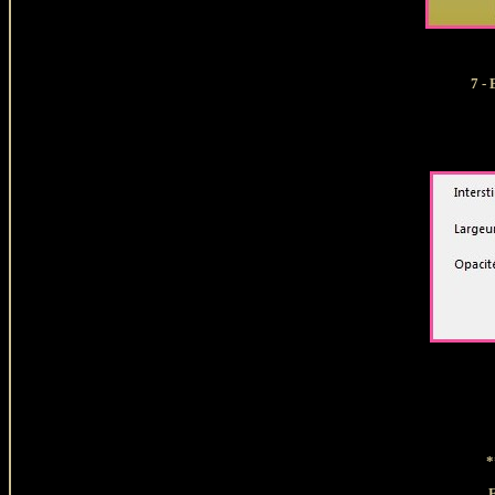
7 - 
*
E