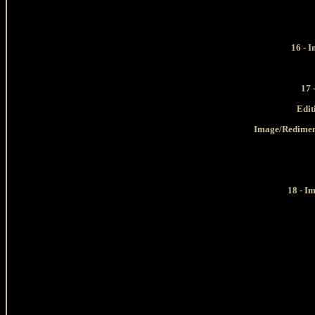
16 - I
17 
Edit
Image/Redimens
18 - I