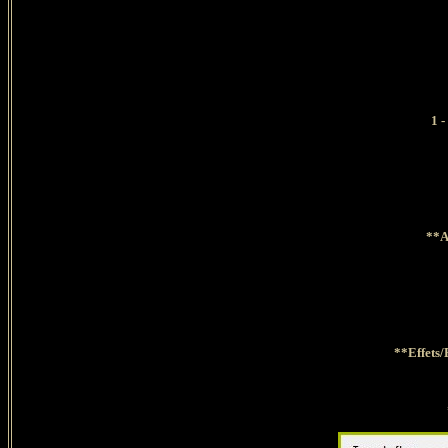
1 -
**Ac
**Effets/