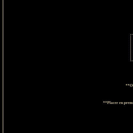
**Ou
**
Placer en premi