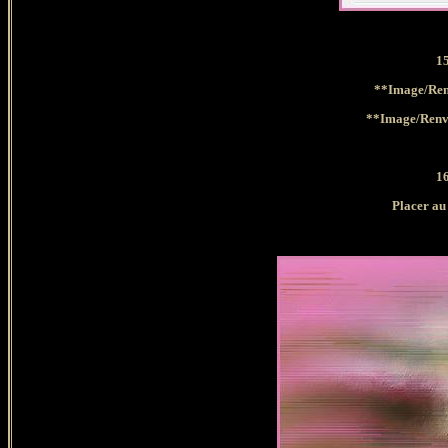
1
**Image/Ren
**Image/Renve
1
Placer au