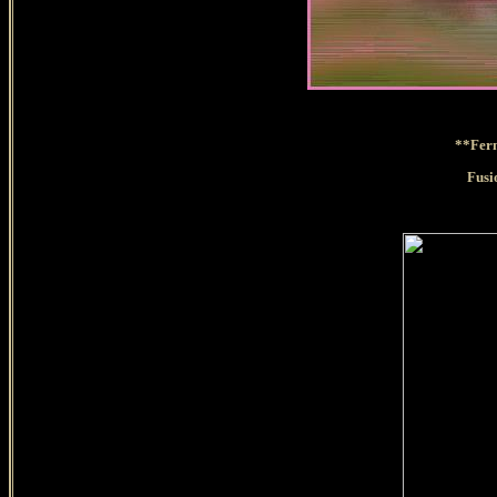
**Ferm
Fusi