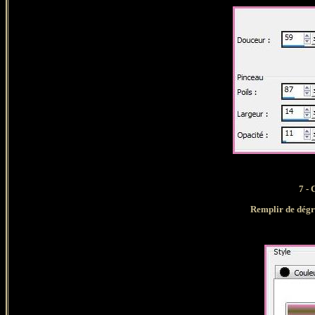
7 -
Remplir de dég