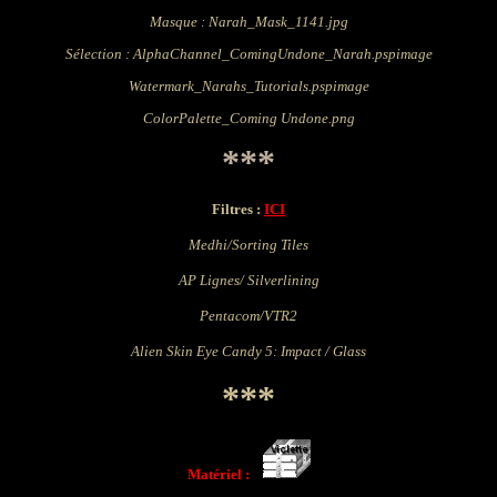
Masque : Narah_Mask_1141.jpg
Sélection : AlphaChannel_ComingUndone_Narah.pspimage
Watermark_Narahs_Tutorials.pspimage
ColorPalette_Coming Undone.png
***
Filtres :
ICI
Medhi/Sorting Tiles
AP Lignes/ Silverlining
Pentacom/VTR2
Alien Skin Eye Candy 5: Impact / Glass
***
Matériel :