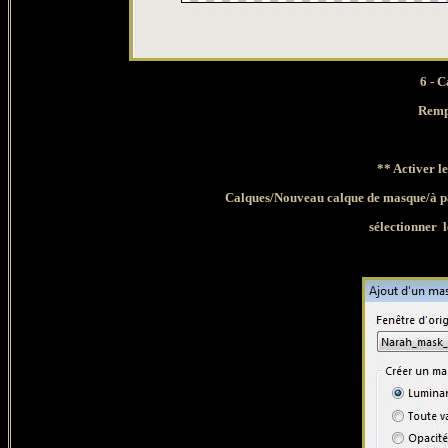
6 - 
Remp
** Activer 
Calques/Nouveau calque de masque/à pa
sélectionner
l