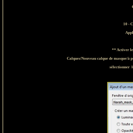
10 -
C
Appl
** Activer 
Calques/Nouveau calque de masque/à pa
sélectionner
l