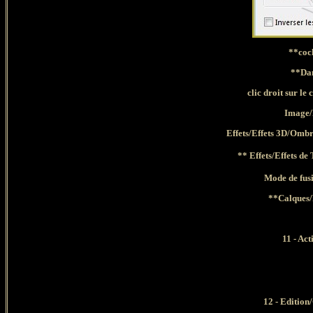
**coc
**Dan
clic droit sur l
Image/
Effets/Effets 3D/Omb
** Effets/Effets d
Mode de fu
**
Calques
11 - Act
12 -
Edition