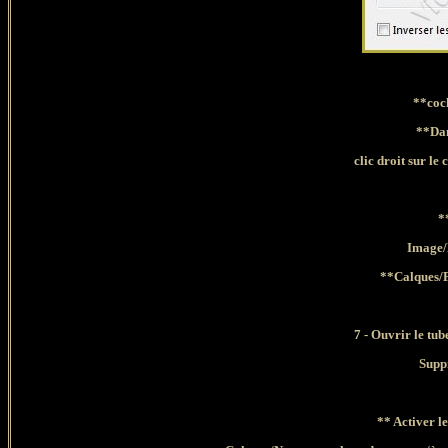
**coc
**Dan
clic droit sur l
*
Image/
**Calques
/
7 - Ouvrir le tub
Suppr
** Activer 