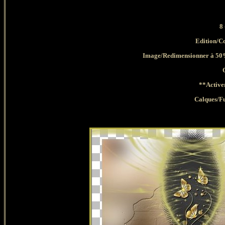
8
Edition
/C
Image/Redimensionner à 50%
**Active
Calques
/F