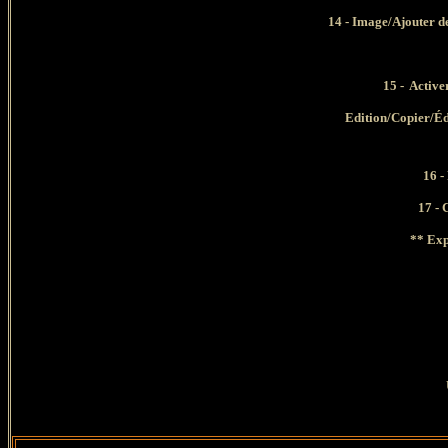
14 - Image/Ajouter de
15 - Active
Edition/Copier/É
16 -
17
- 
**
Exp