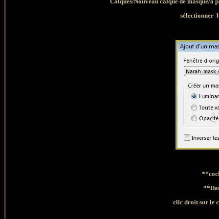
Calques/Nouveau calque de masque/à pa
sélectionner
l
**coc
**Dan
clic droit sur l