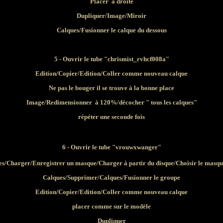
Placer à droite
Dupliquer/Image/Miroir
Calques/Fusionner le calque du dessous
5 - Ouvrir le tube
"chrismist_rvhcf008a"
Edition/Copier/Edition/Coller comme nouveau calque
Ne pas le bouger il se trouve à la bonne place
Image/Redimensionner à 120%/décocher " tous les calques"
répéter une seconde fois
6 - Ouvrir le tube
"vrouwxwanger"
s/Charger/Enregistrer un masque/Charger à partir du disque/Choisir le masq
Calques/Supprimer/Calques/Fusionner le groupe
Edition/Copier/Edition/Coller comme nouveau calque
placer comme sur le modèle
Dupliquer