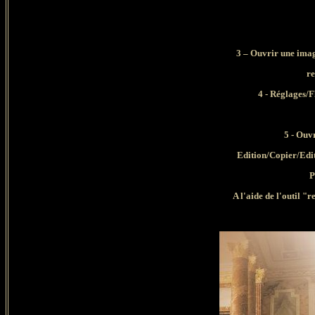
3 – Ouvrir une imag
re
4 - Réglages/F
5 - Ouv
Edition/Copier/Edi
P
A l'aide de l'outil "r