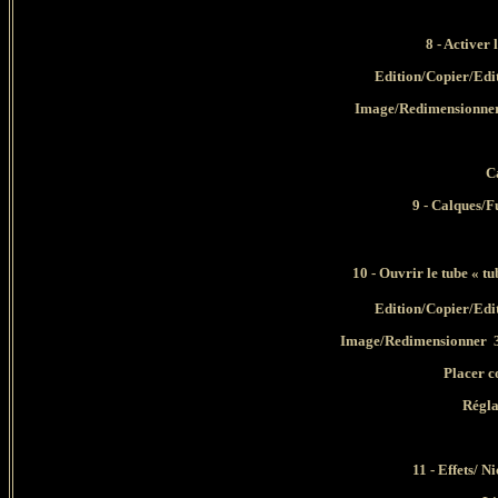
8 -
Activer 
Edition/Copier/Edi
Image/Redimensionner 
C
9
- Calques/Fu
10 - Ouvrir le tube «
Edition/Copier/Edi
Image/Redimensionner 3 
Placer c
Régla
11 - Effets/ N