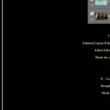
7 
Edition/Copier/Édi
Effets/Effe
Mode du ca
8
-
Cal
Rempl
Mode 