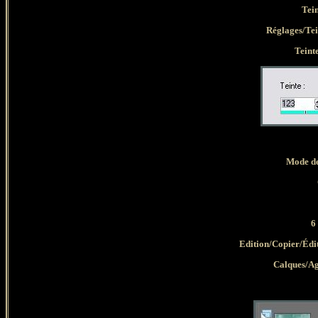
Tein
Réglages/Tein
Teint
Mode de
6 
Edition/Copier/Édi
Calques/Age