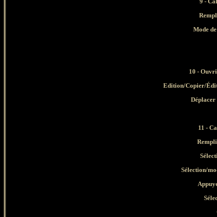
9 -
Cal
Rempli
Mode de 
10 - Ouvr
Edition/Copier/Édi
Déplacer 
11 -
Ca
Rempli
Sélect
Sélection/mod
Appuyer s
Séle