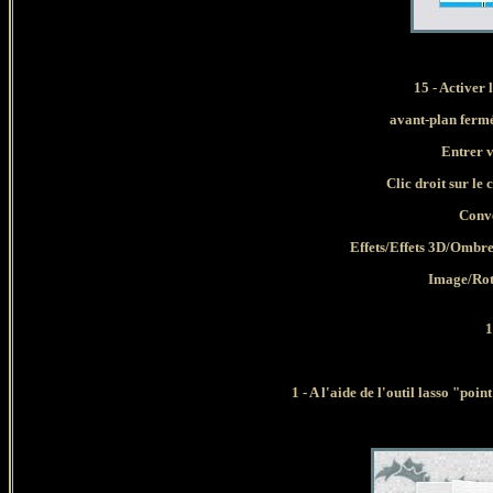
15 -
Activer 
avant-plan ferm
Entrer v
Clic droit sur le 
Conve
Effets/Effets 3D/Ombr
Image/Rot
1
1 - A l'aide de l'outil lasso "poi