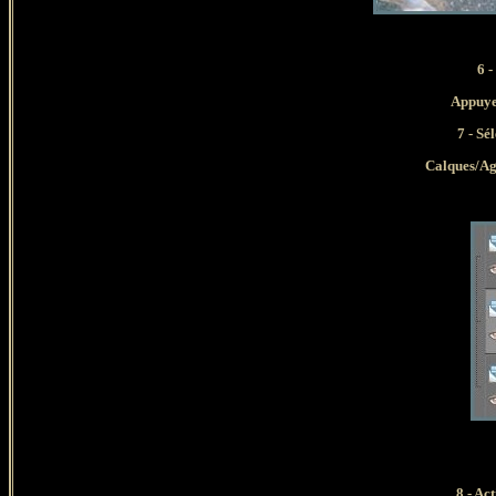
6 -
Appuyer s
7 - Sé
Calques/Ag
8 - Ac