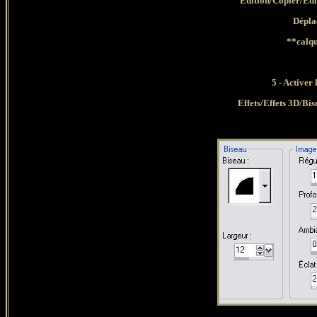
Edition/Copier/Ed
Déplac
**calqu
5 - Activer
Effets/Effets 3D/Bis