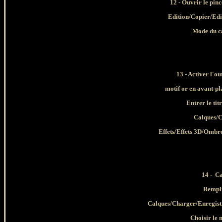
12
- Ouvrir le pin
Edition/Copier/Ed
Mode du ca
13 -
Activer l'ou
motif or en avant-p
Entrer le tit
Calques/C
Effets/Effets 3D/Ombr
14 -
Ca
Rempli
Calques/Charger/Enregistr
Choisir le