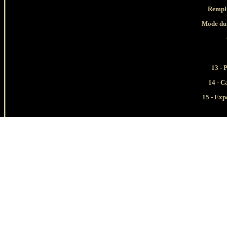
Rempli
Mode du
13
- P
14 - C
15 - Exp