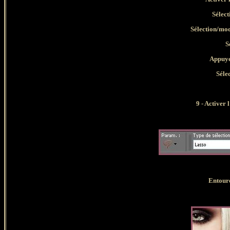
Sélect
Sélection/mod
S
Appuyer s
Séle
9 - Activer 
Entoure