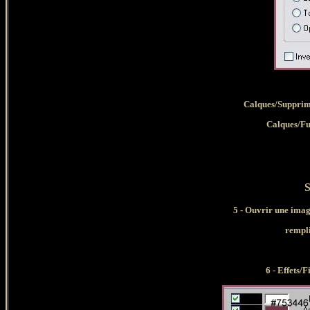
Calques/Supprim
Calques/Fus
S
5 -
Ouvrir une image
rempli
6 - Effets/