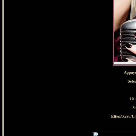
Appuyer s
Séle
10 -
Su
Effets/Xero/Ul