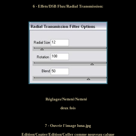
6 - Effets/DSB Flux/Radial Transmission:
Réglages/Netteté/Netteté
deux fois
7 - Ouvrir l'image luna.jpg
Edition/Copier/Edition/Coller comme nouveau calque