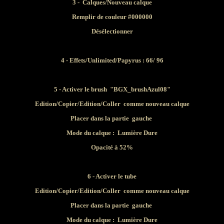
3 - Calques/Nouveau calque
Remplir de couleur #000000
Désélectionner
4 - Effets/Unlimited/Papyrus : 66/ 96
5
- Activer le brush
"BGX_brushAzul08"
Edition/Copier/Edition/Coller
comme nouveau calque
Placer dans la partie gauche
Mode du calque :
Lumière Dure
Opacité à 52%
6 - Activer le tube
Edition/Copier/Edition/Coller comme nouveau calque
Placer dans la partie gauche
Mode du calque :
Lumière Dure