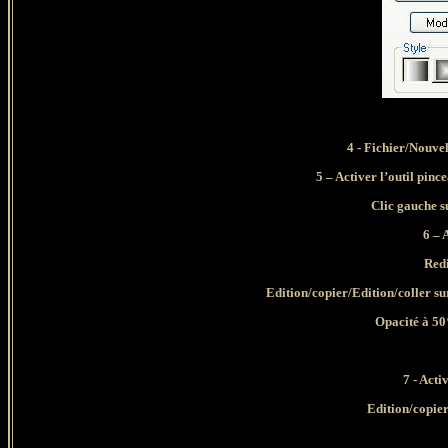
4 - Fichier/Nouvel
5 – Activer l’outil pinc
Clic gauche s
6 – 
Red
Edition/copier/Edition/coller sur
Opacité à 50
7 - Act
Edition/copier/