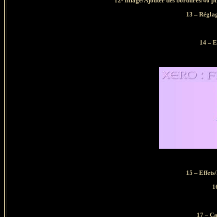
12- Image/Ajouter des bordures/40 pix
13 – Réglag
14 – E
15 – Effets
1
17 – Ca