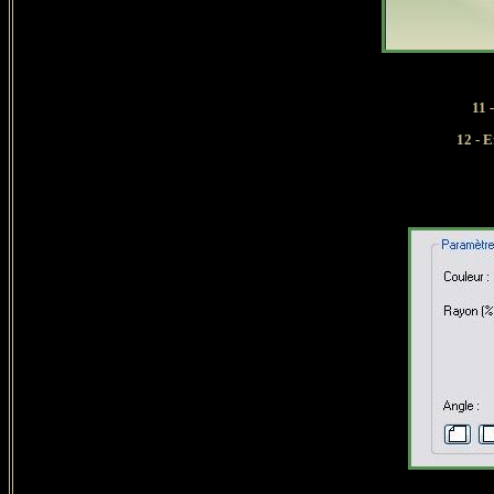
11
-
12 - E