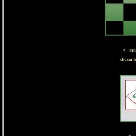
7
- Eff
clic
sur l