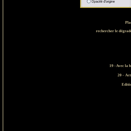
Pla
rechercher le dégradé 
19 -
A
vec la 
20 - Act
Editi