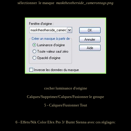
sélectionner
le masque
masktheotherside_camerontags.png
cocher luminance d'origine
Calques/Supprimer/Calques/Fusionner le groupe
5 - Calques/Fusionner Tout
6 - Effets/
Nik Color Efex Pro 3/ Burnt Sienna avec ces réglages: