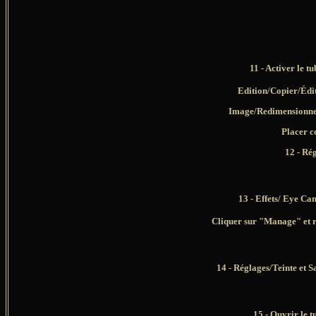
11 - Activer le t
Edition/Copier/Édi
Image/Redimensionner
Placer c
12 - Ré
13 - Effets/ Eye C
Cliquer sur "Manage" et 
14 - Réglages/Teinte et S
15 - Ouvrir le 