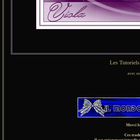
Les Tutoriel
avec so
Merci b
Ces trad
Il est strictement interdit 