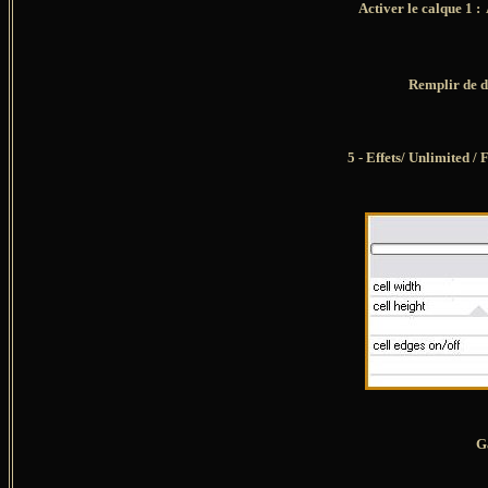
Activer le calque 
Remplir de d
5 - Effets/
Unlimited /
F
G