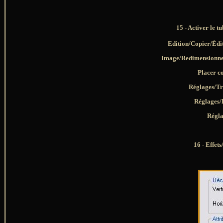
15 - Activer le t
Edition/Copier/Édi
Image/Redimensionner
Placer c
Réglages/Tr
Réglages/
Régla
16 - Effet