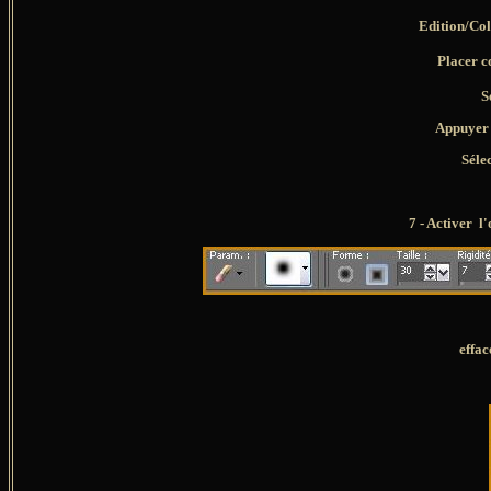
Edition/Co
Placer
c
S
Appuyer
Séle
7 - Activer l
effac