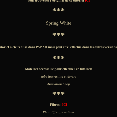
Vous trouverez l'original de ce tutoriel
ICI
***
Spring White
***
utoriel a été réalisé dans PSP XII mais peut être effectué dans les autres version
***
Matériel nécessaire pour effectuer ce tutoriel:
tube
luzcristina et divers
Animation Shop
***
Filtres:
ICI
PhotoEffex_Scanlines