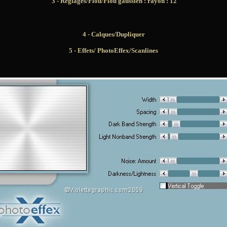
3 - Réglages/Flou/Flou gaussien : rayon :
12
4 - Calques/Dupliquer
5 -
Effets/ PhotoEffex/Scanlines