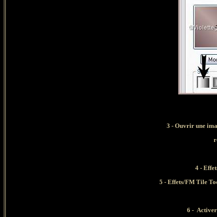
3
- Ouvrir une im
r
4 - Eff
5 - Effets/FM Tile T
6 - Active