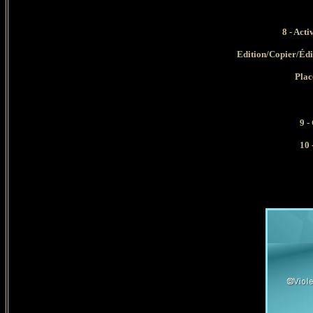
8
- Acti
Edition/Copier/Édi
Place
9 -
10 