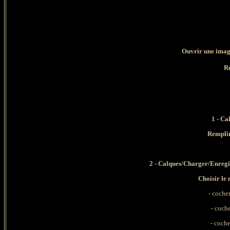
Ouvrir une image
Re
1 - Ca
Rempli
2 - Calques/Charger/Enregi
Choisir l
- coche
- coch
- cocher