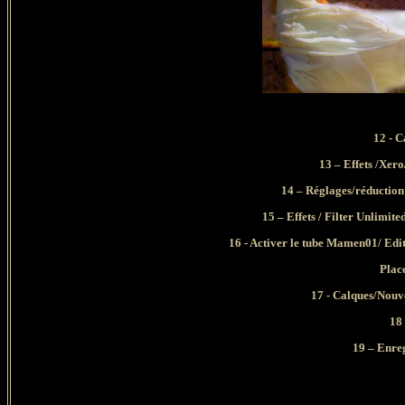
12 - C
13 – Effets /Xer
14 – Réglages/réduction
15 – Effets / Filter Unlimit
16 - Activer le tube Mamen01/ Ed
Place
17 - Calques/Nouv
18
19 – Enre